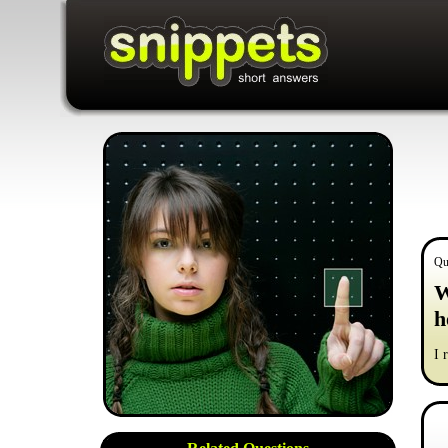
Qu
W
h
I 