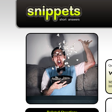
Qu
W
My
lit