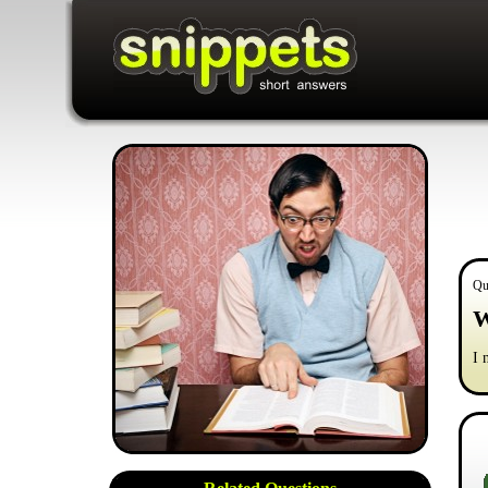
Qu
W
I 