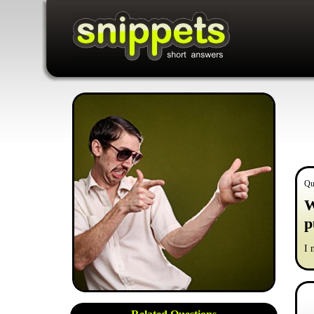
Qu
W
p
I 